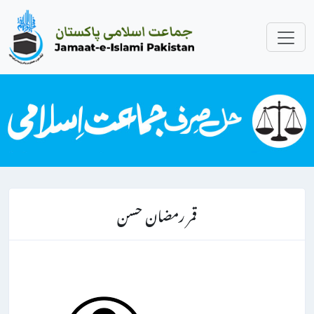
قمر رمضان حسن