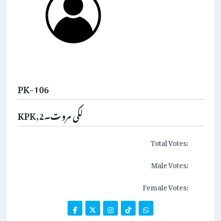
PK-106
KPK,لکی مروت۔2
Total Votes:
Male Votes:
Female Votes: