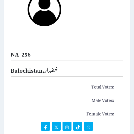
NA-256
Balochistan,خضدار
Total Votes:
Male Votes:
Female Votes: