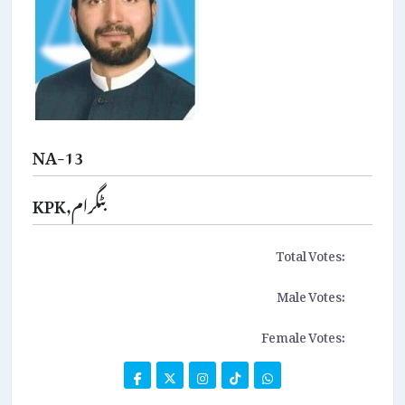
NA-13
KPK,بٹگرام
Total Votes:
Male Votes:
Female Votes: